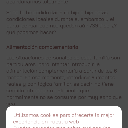
abandonarnos totalmente.
Si no le he podido dar a mi hijo o hija estas
condiciones ideales durante el embarazo y el
parto, pensar que nos quedan aún 730 días. ¿Y
qué podemos hacer?
Alimentación complementaria
Las situaciones personales de cada familia son
particulares, pero intentar introducir la
alimentación complementaria a partir de los 6
meses. En ese momento, introducir alimentos
reales y con lógica familiar, es decir, no tiene
sentido introducir un alimento que
normalmente no se consume por muy sano que
sea.
Utilizamos cookies para ofrecerte la mejor
Contacto con la naturaleza
experiencia en nuestra web.