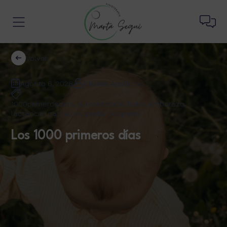
Volver
Agosto 6, 2026
Cliente Apellidos
1000primerosdías
,
alimentación
,
bebe
,
embarazo
,
lactancia
,
pantallas
,
parto
,
posparto
Los 1000 primeros días