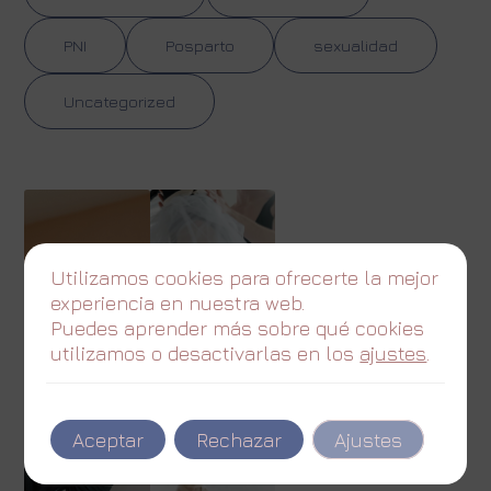
PNI
Posparto
sexualidad
Uncategorized
Utilizamos cookies para ofrecerte la mejor
experiencia en nuestra web.
Puedes aprender más sobre qué cookies
utilizamos o desactivarlas en los
ajustes
.
Aceptar
Rechazar
Ajustes