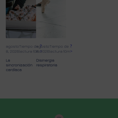
?
?
agosto
Tiempo de
agosto
Tiempo de
8, 2026
lectura:10m
8, 2026
>
lectura:10m
>
La
Disinergia
sincronización
respiratoria
cardíaca