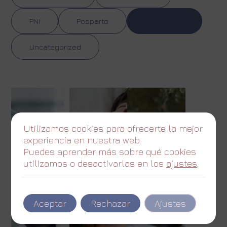
PNI
Posparto
sexualidad
Uncategorized
Utilizamos cookies para ofrecerte la mejor
experiencia en nuestra web.
Puedes aprender más sobre qué cookies
utilizamos o desactivarlas en los
ajustes
.
Aceptar
Rechazar
Ajustes