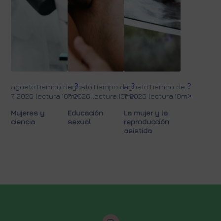
?
?
?
agosto
Tiempo de
agosto
Tiempo de
agosto
Tiempo de
7, 2026
lectura:10m
7, 2026
>
lectura:10m
7, 2026
>
lectura:10m
>
Mujeres y
Educación
La mujer y la
ciencia
sexual
reproducción
asistida