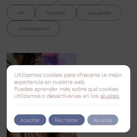
PNI
Posparto
sexualidad
Uncategorized
Utilizamos cookies para ofrecerte la mejor
experiencia en nuestra web.
Puedes aprender más sobre qué cookies
utilizamos o desactivarlas en los
ajustes
.
Aceptar
Rechazar
Ajustes