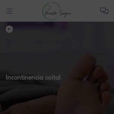
Volver
Agosto 6, 2026
Cliente Apellidos
detrusor
,
esfínter uretral
,
eyaculación
,
fisioterapia
,
incontiencia urinaria de esfuerzo
,
incontinencia
,
incontinencia coital
,
incontinencia urinaria de urgencia
,
penetración
,
squirting
,
suelo pélvico
,
vejiga
Incontinencia coital