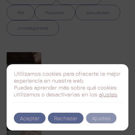
PNI
Posparto
sexualidad
Uncategorized
Utilizamos cookies para ofrecerte la mejor
experiencia en nuestra web.
Puedes aprender más sobre qué cookies
utilizamos o desactivarlas en los
ajustes
.
Aceptar
Rechazar
Ajustes