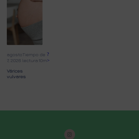
?
agosto
Tiempo de
7, 2026
lectura:10m
>
Várices
vulvares