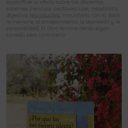
especificar el efecto sobre los diferentes
sistemas (nervioso, cardiovascular, metabólico,
digestivo,
reproductivo
, inmunitario, con el dolor,
la memoria, el envejecimiento, la depresión y la
personalidad). El libro termina dando algún
consejo para controlarlo.