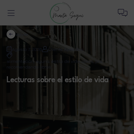
Volver
Agosto 7, 2026
Cliente Apellidos
alimentación
,
ayuno
,
estilo de vida
,
libros
,
pni
,
recomendando libros
Lecturas sobre el estilo de vida