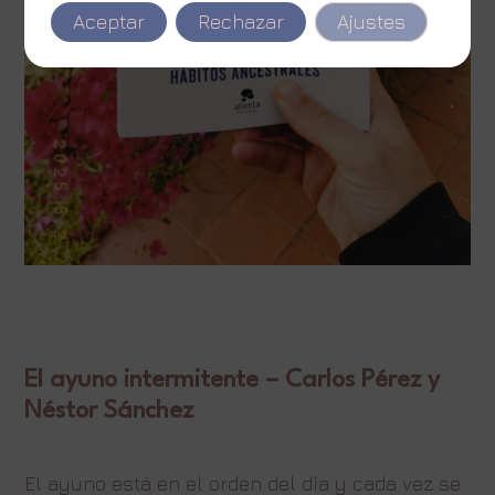
Aceptar
Rechazar
Ajustes
El ayuno intermitente – Carlos Pérez y
Néstor Sánchez
El ayuno está en el orden del día y cada vez se