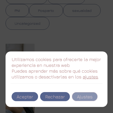
PNI
Posparto
sexualidad
Uncategorized
Utilizamos cookies para ofrecerte la mejor
experiencia en nuestra web.
Puedes aprender más sobre qué cookies
utilizamos o desactivarlas en los
ajustes
.
Aceptar
Rechazar
Ajustes