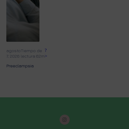
?
agosto
Tiempo de
7, 2026
lectura:62m
>
Preeclampsia